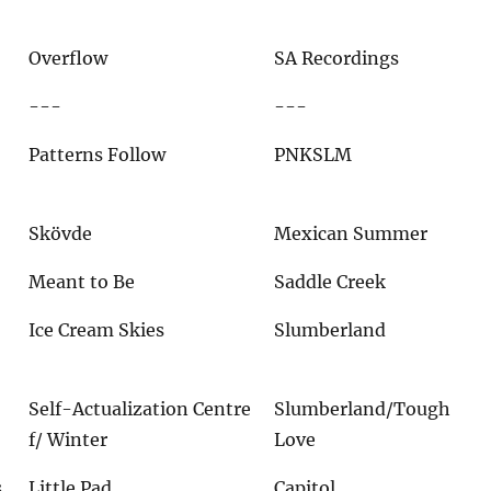
Overflow
SA Recordings
---
---
Patterns Follow
PNKSLM
Skövde
Mexican Summer
Meant to Be
Saddle Creek
Ice Cream Skies
Slumberland
Self-Actualization Centre
Slumberland/Tough
f/ Winter
Love
s
Little Pad
Capitol