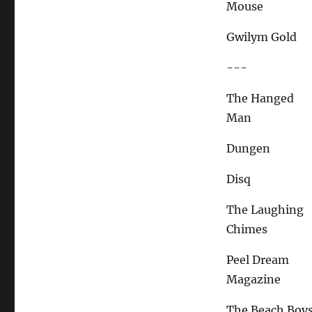
Mouse
Gwilym Gold
---
The Hanged
Man
Dungen
Disq
The Laughing
Chimes
Peel Dream
Magazine
The Beach Boy