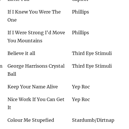
If I Knew You Were The
Phillips
One
If I Were Strong I'd Move
Phillips
You Mountains
Believe it all
Third Eye Stimuli
n
George Harrisons Crystal
Third Eye Stimuli
Ball
Keep Your Name Alive
Yep Roc
Nice Work If You Can Get
Yep Roc
It
Colour Me Stupefied
Stardumb/Dirtnap