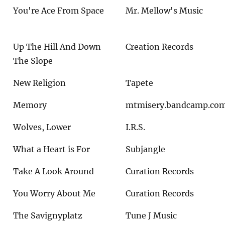
You're Ace From Space
Mr. Mellow's Music
Up The Hill And Down
Creation Records
The Slope
New Religion
Tapete
Memory
mtmisery.bandcamp.co
Wolves, Lower
I.R.S.
What a Heart is For
Subjangle
Take A Look Around
Curation Records
You Worry About Me
Curation Records
The Savignyplatz
Tune J Music