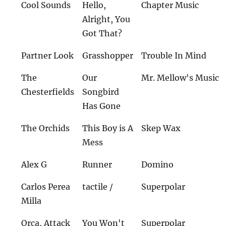
Cool Sounds
Hello,
Chapter Music
Alright, You
Got That?
Partner Look
Grasshopper
Trouble In Mind
The
Our
Mr. Mellow's Music
Chesterfields
Songbird
Has Gone
The Orchids
This Boy is A
Skep Wax
Mess
Alex G
Runner
Domino
Carlos Perea
tactile /
Superpolar
Milla
Orca, Attack
You Won't
Superpolar