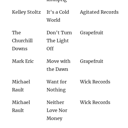
Kelley Stoltz
It's a Cold
Agitated Records
World
The
Don't Turn
Grapefruit
Churchill
The Light
Downs
Off
Mark Eric
Move with
Grapefruit
the Dawn
Michael
Want for
Wick Records
Rault
Nothing
Michael
Neither
Wick Records
Rault
Love Nor
Money