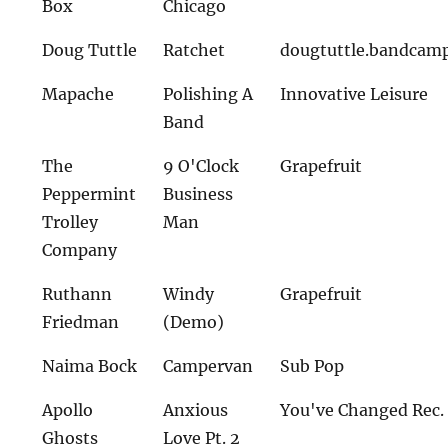
Box
Chicago
Doug Tuttle
Ratchet
dougtuttle.bandcam
Mapache
Polishing A
Innovative Leisure
Band
The
9 O'Clock
Grapefruit
Peppermint
Business
Trolley
Man
Company
Ruthann
Windy
Grapefruit
Friedman
(Demo)
Naima Bock
Campervan
Sub Pop
Apollo
Anxious
You've Changed Rec.
Ghosts
Love Pt. 2