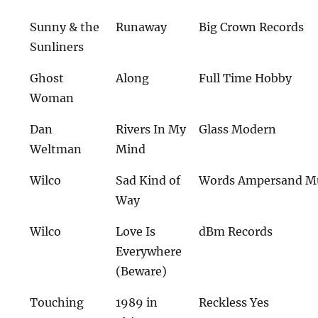
Sunny & the
Runaway
Big Crown Records
Sunliners
Ghost
Along
Full Time Hobby
Woman
Dan
Rivers In My
Glass Modern
Weltman
Mind
Wilco
Sad Kind of
Words Ampersand M
Way
Wilco
Love Is
dBm Records
Everywhere
(Beware)
Touching
1989 in
Reckless Yes