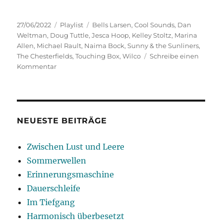
Veröffentlicht
Kategorien
Schlagwörter
27/06/2022
Playlist
Bells Larsen
,
Cool Sounds
,
Dan
am
Weltman
,
Doug Tuttle
,
Jesca Hoop
,
Kelley Stoltz
,
Marina
Allen
,
Michael Rault
,
Naima Bock
,
Sunny & the Sunliners
,
The Chesterfields
,
Touching Box
,
Wilco
Schreibe einen
zu
Kommentar
Heroes
&
Villains
NEUESTE BEITRÄGE
Zwischen Lust und Leere
Sommerwellen
Erinnerungsmaschine
Dauerschleife
Im Tiefgang
Harmonisch überbesetzt