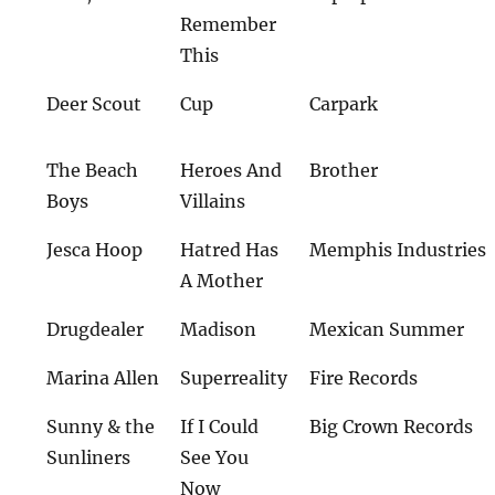
Remember
This
Deer Scout
Cup
Carpark
The Beach
Heroes And
Brother
Boys
Villains
Jesca Hoop
Hatred Has
Memphis Industries
A Mother
Drugdealer
Madison
Mexican Summer
Marina Allen
Superreality
Fire Records
Sunny & the
If I Could
Big Crown Records
Sunliners
See You
Now