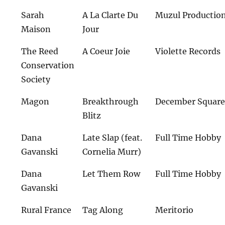
Sarah
A La Clarte Du
Muzul Productio
Maison
Jour
The Reed
A Coeur Joie
Violette Records
Conservation
Society
Magon
Breakthrough
December Squar
Blitz
Dana
Late Slap (feat.
Full Time Hobby
Gavanski
Cornelia Murr)
Dana
Let Them Row
Full Time Hobby
Gavanski
Rural France
Tag Along
Meritorio