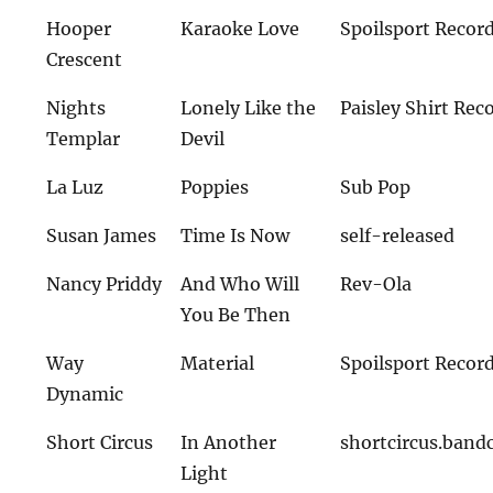
Hooper
Karaoke Love
Spoilsport Recor
Crescent
Nights
Lonely Like the
Paisley Shirt Rec
Templar
Devil
La Luz
Poppies
Sub Pop
Susan James
Time Is Now
self-released
Nancy Priddy
And Who Will
Rev-Ola
You Be Then
Way
Material
Spoilsport Recor
Dynamic
Short Circus
In Another
shortcircus.ban
Light