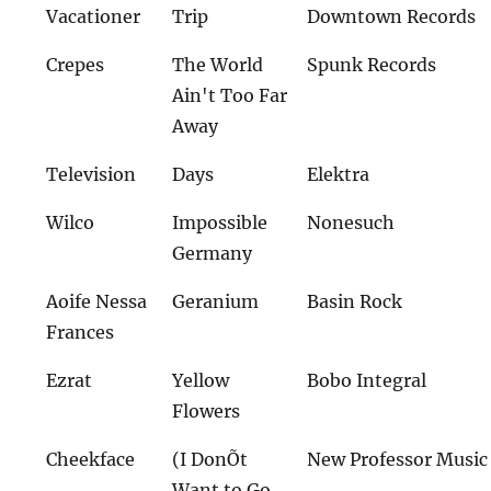
Vacationer
Trip
Downtown Records
Crepes
The World
Spunk Records
Ain't Too Far
Away
Television
Days
Elektra
Wilco
Impossible
Nonesuch
Germany
Aoife Nessa
Geranium
Basin Rock
Frances
Ezrat
Yellow
Bobo Integral
Flowers
Cheekface
(I DonÕt
New Professor Music
Want to Go