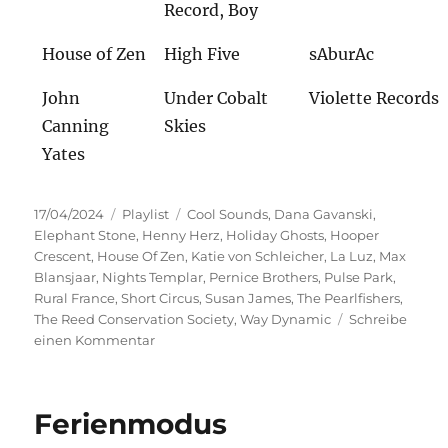
Record, Boy
House of Zen
High Five
sAburAc
John
Under Cobalt
Violette Records
Canning
Skies
Yates
Veröffentlicht
Kategorien
Schlagwörter
17/04/2024
Playlist
Cool Sounds
,
Dana Gavanski
,
am
Elephant Stone
,
Henny Herz
,
Holiday Ghosts
,
Hooper
Crescent
,
House Of Zen
,
Katie von Schleicher
,
La Luz
,
Max
Blansjaar
,
Nights Templar
,
Pernice Brothers
,
Pulse Park
,
Rural France
,
Short Circus
,
Susan James
,
The Pearlfishers
,
The Reed Conservation Society
,
Way Dynamic
Schreibe
zu
einen Kommentar
Erste
Sekunden
Ferienmodus