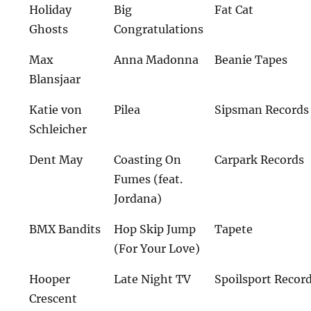
Holiday
Big
Fat Cat
Ghosts
Congratulations
Max
Anna Madonna
Beanie Tapes
Blansjaar
Katie von
Pilea
Sipsman Records
Schleicher
Dent May
Coasting On
Carpark Records
Fumes (feat.
Jordana)
BMX Bandits
Hop Skip Jump
Tapete
(For Your Love)
Hooper
Late Night TV
Spoilsport Recor
Crescent