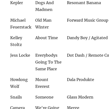
Kepler
Dogs And
Resonant Banana
Madmen
Michael
Old Man
Forward Music Group
Feuerstack
Winter
Kelley
About Time
Dandy Boy / Agitated 
Stoltz
Jess Locke
Everybodys
Dot Dash / Remote Co
Going To The
Same Place
Howlong
Mount
Dala Produkte
Wolf
Everest
Snails
Someone
Glass Modern
Camera
We're Going
Merge