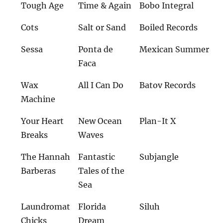
Tough Age
Time & Again
Bobo Integral
Cots
Salt or Sand
Boiled Records
Sessa
Ponta de
Mexican Summer
Faca
Wax
All I Can Do
Batov Records
Machine
Your Heart
New Ocean
Plan-It X
Breaks
Waves
The Hannah
Fantastic
Subjangle
Barberas
Tales of the
Sea
Laundromat
Florida
Siluh
Chicks
Dream