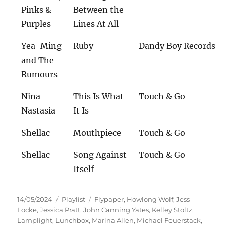
Pinks &
Between the
Purples
Lines At All
Yea-Ming
Ruby
Dandy Boy Records
and The
Rumours
Nina
This Is What
Touch & Go
Nastasia
It Is
Shellac
Mouthpiece
Touch & Go
Shellac
Song Against
Touch & Go
Itself
Veröffentlicht
Kategorien
Schlagwörter
14/05/2024
Playlist
Flypaper
,
Howlong Wolf
,
Jess
am
Locke
,
Jessica Pratt
,
John Canning Yates
,
Kelley Stoltz
,
Lamplight
,
Lunchbox
,
Marina Allen
,
Michael Feuerstack
,