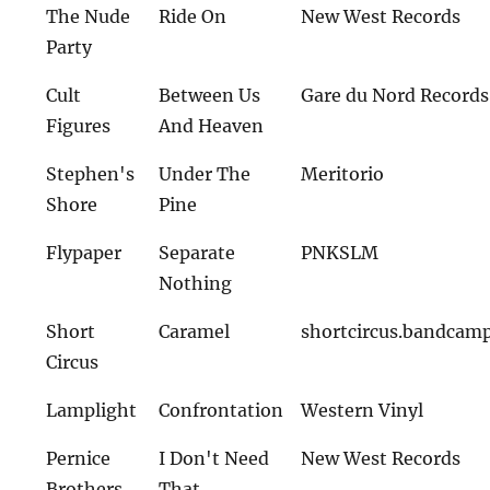
The Nude
Ride On
New West Records
Party
Cult
Between Us
Gare du Nord Records
Figures
And Heaven
Stephen's
Under The
Meritorio
Shore
Pine
Flypaper
Separate
PNKSLM
Nothing
Short
Caramel
shortcircus.bandcam
Circus
Lamplight
Confrontation
Western Vinyl
Pernice
I Don't Need
New West Records
Brothers
That