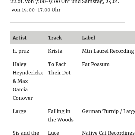
22.01. von 7:00-9:00 Uhr und Samstag, 24.01.
von 15:00-17:00 Uhr
Artist
Track
Label
h. pruz
Krista
Mtn Laurel Recording
Haley
To Each
Fat Possum
Heynderickx
Their Dot
& Max
Garcia
Conover
Large
Falling in
German Turnip / Larg
the Woods
Sis and the
Luce
Native Cat Recordings