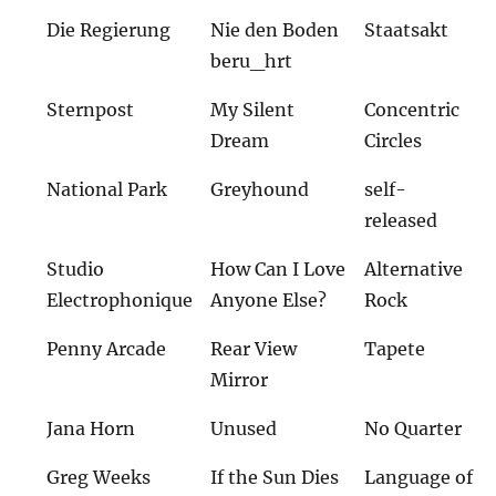
Die Regierung
Nie den Boden
Staatsakt
beru_hrt
Sternpost
My Silent
Concentric
Dream
Circles
National Park
Greyhound
self-
released
Studio
How Can I Love
Alternative
Electrophonique
Anyone Else?
Rock
Penny Arcade
Rear View
Tapete
Mirror
Jana Horn
Unused
No Quarter
Greg Weeks
If the Sun Dies
Language of