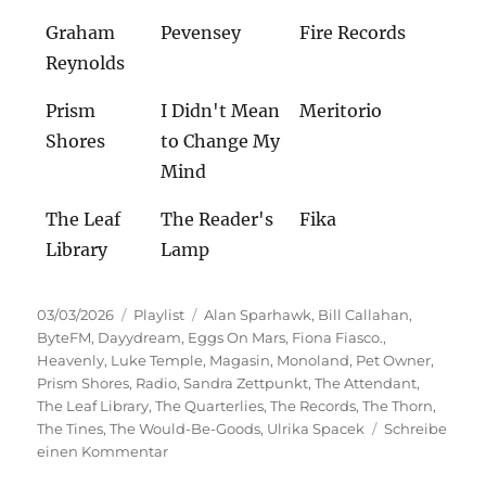
Graham
Pevensey
Fire Records
Reynolds
Prism
I Didn't Mean
Meritorio
Shores
to Change My
Mind
The Leaf
The Reader's
Fika
Library
Lamp
Veröffentlicht
Kategorien
Schlagwörter
03/03/2026
Playlist
Alan Sparhawk
,
Bill Callahan
,
am
ByteFM
,
Dayydream
,
Eggs On Mars
,
Fiona Fiasco.
,
Heavenly
,
Luke Temple
,
Magasin
,
Monoland
,
Pet Owner
,
Prism Shores
,
Radio
,
Sandra Zettpunkt
,
The Attendant
,
The Leaf Library
,
The Quarterlies
,
The Records
,
The Thorn
,
The Tines
,
The Would-Be-Goods
,
Ulrika Spacek
Schreibe
zu
einen Kommentar
Galopp