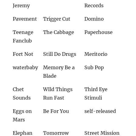
Jeremy
Records
Pavement
Trigger Cut
Domino
Teenage
The Cabbage
Paperhouse
Fanclub
Fort Not
Still Do Drugs
Meritorio
waterbaby
Memory Be a
Sub Pop
Blade
Chet
WIld Things
Third Eye
Sounds
Run Fast
Stimuli
Eggs on
Be For You
self-released
Mars
Elephan
Tomorrow
Street Mission