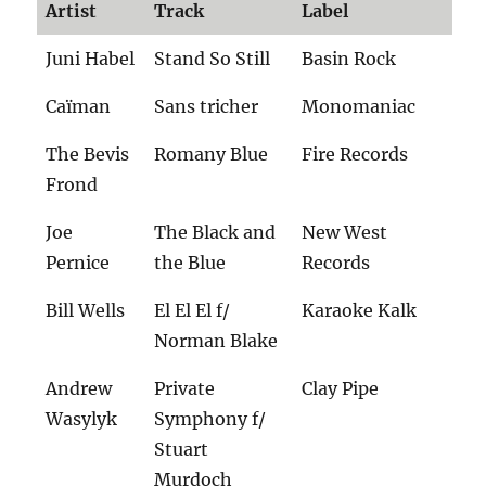
Artist
Track
Label
Juni Habel
Stand So Still
Basin Rock
Caïman
Sans tricher
Monomaniac
The Bevis
Romany Blue
Fire Records
Frond
Joe
The Black and
New West
Pernice
the Blue
Records
Bill Wells
El El El f/
Karaoke Kalk
Norman Blake
Andrew
Private
Clay Pipe
Wasylyk
Symphony f/
Stuart
Murdoch