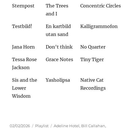
Sternpost
The Trees
Concentric Circles
and I
Testbild!
En kartbild
Kalligrammofon
utan sand
Jana Horn
Don't think
No Quarter
Tessa Rose
Grace Notes
Tiny Tiger
Jackson
Sis and the
Yasholipsa
Native Cat
Lower
Recordings
Wisdom
Veröffentlicht
Kategorien
Schlagwörter
02/02/2026
Playlist
Adeline Hotel
,
Bill Callahan
,