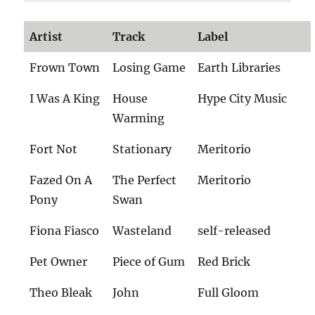
Artist
Track
Label
Frown Town
Losing Game
Earth Libraries
I Was A King
House
Hype City Music
Warming
Fort Not
Stationary
Meritorio
Fazed On A
The Perfect
Meritorio
Pony
Swan
Fiona Fiasco
Wasteland
self-released
Pet Owner
Piece of Gum
Red Brick
Theo Bleak
John
Full Gloom