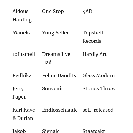
Aldous
One Stop
4AD
Harding
Maneka
Yung Yeller
Topshelf
Records
tofusmell
Dreams I've
Hardly Art
Had
Radhika
Feline Bandits
Glass Modern
Jerry
Souvenir
Stones Throw
Paper
Karl Kave
Endlosschlaufe
self-released
& Durian
Jakob
Signale
Staatsakt