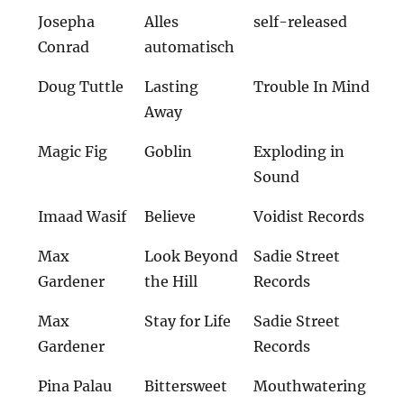
Josepha
Alles
self-released
Conrad
automatisch
Doug Tuttle
Lasting
Trouble In Mind
Away
Magic Fig
Goblin
Exploding in
Sound
Imaad Wasif
Believe
Voidist Records
Max
Look Beyond
Sadie Street
Gardener
the Hill
Records
Max
Stay for Life
Sadie Street
Gardener
Records
Pina Palau
Bittersweet
Mouthwatering