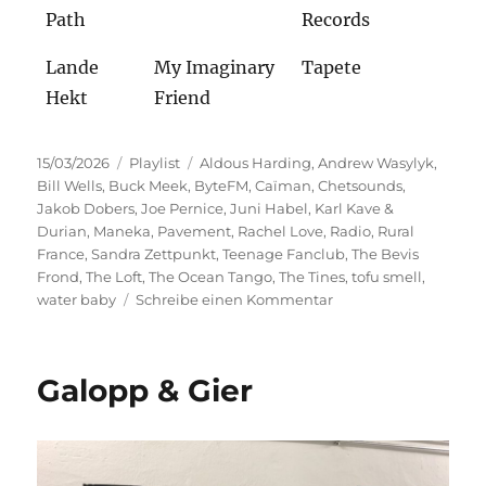
Path
Records
Lande
My Imaginary
Tapete
Hekt
Friend
Veröffentlicht
Kategorien
Schlagwörter
15/03/2026
Playlist
Aldous Harding
,
Andrew Wasylyk
,
am
Bill Wells
,
Buck Meek
,
ByteFM
,
Caïman
,
Chetsounds
,
Jakob Dobers
,
Joe Pernice
,
Juni Habel
,
Karl Kave &
Durian
,
Maneka
,
Pavement
,
Rachel Love
,
Radio
,
Rural
France
,
Sandra Zettpunkt
,
Teenage Fanclub
,
The Bevis
Frond
,
The Loft
,
The Ocean Tango
,
The Tines
,
tofu smell
,
zu
water baby
Schreibe einen Kommentar
Kleine
Lieder,
große
Galopp & Gier
Gefühle