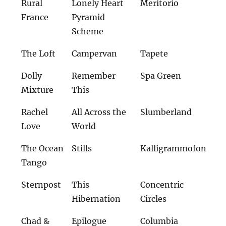
Rural
Lonely Heart
Meritorio
France
Pyramid
Scheme
The Loft
Campervan
Tapete
Dolly
Remember
Spa Green
Mixture
This
Rachel
All Across the
Slumberland
Love
World
The Ocean
Stills
Kalligrammofon
Tango
Sternpost
This
Concentric
Hibernation
Circles
Chad &
Epilogue
Columbia