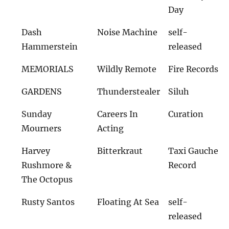
Day
Dash
Noise Machine
self-
Hammerstein
released
MEMORIALS
Wildly Remote
Fire Records
GARDENS
Thunderstealer
Siluh
Sunday
Careers In
Curation
Mourners
Acting
Harvey
Bitterkraut
Taxi Gauche
Rushmore &
Record
The Octopus
Rusty Santos
Floating At Sea
self-
released