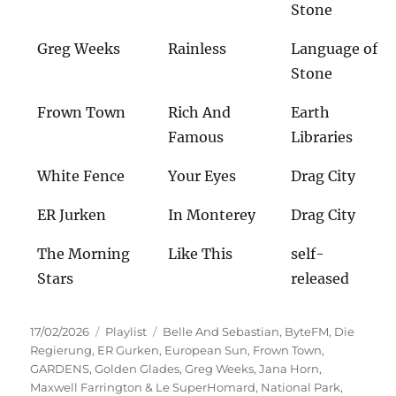
Stone
Greg Weeks
Rainless
Language of
Stone
Frown Town
Rich And
Earth
Famous
Libraries
White Fence
Your Eyes
Drag City
ER Jurken
In Monterey
Drag City
The Morning
Like This
self-
Stars
released
Veröffentlicht
Kategorien
Schlagwörter
17/02/2026
Playlist
Belle And Sebastian
,
ByteFM
,
Die
am
Regierung
,
ER Gurken
,
European Sun
,
Frown Town
,
GARDENS
,
Golden Glades
,
Greg Weeks
,
Jana Horn
,
Maxwell Farrington & Le SuperHomard
,
National Park
,